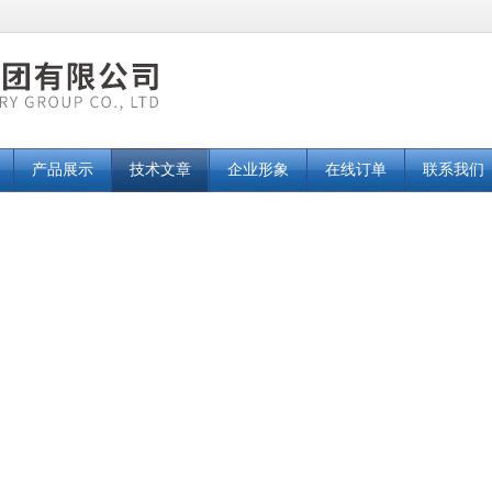
产品展示
技术文章
企业形象
在线订单
联系我们