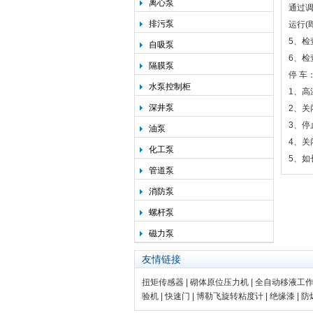
离心泵
通过
排污泵
运行(
5、检
自吸泵
6、检
隔膜泵
停 车
水泵控制柜
1、高
深井泵
2、关
3、停
油泵
4、关
化工泵
5、
管道泵
消防泵
螺杆泵
磁力泵
友情链接
扭矩传感器
|
砌体原位压力机
|
全自动移液工
验机
|
快速门
|
博勒飞旋转粘度计
|
绝缘漆
|
防