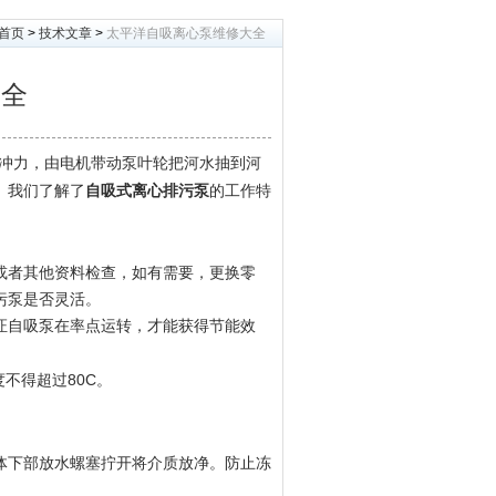
首页
>
技术文章
>
太平洋自吸离心泵维修大全
大全
冲力，由电机带动泵叶轮把河水抽到河
。我们了解了
的工作特
自吸式离心排污泵
或者其他资料检查，如有需要，更换零
污泵是否灵活。
证自吸泵在率点运转，才能获得节能效
不得超过80C。
。
体下部放水螺塞拧开将介质放净。防止冻