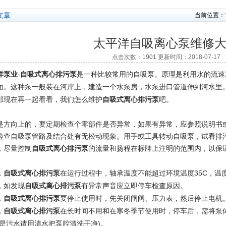
文章
当前位置：
太平洋自吸离心泵维修
点击次数：1901 更新时间：2018-07-17
是一种比较常用的自吸泵。原理是利用水的流速
洋泵业-自吸式离心排污泵
面。这种泵一般装在河岸上，建造一个水泵房，水泵进口管道伸到河水里
那现在再一起看看，我们怎么维护
吧。
自吸式离心排污泵
是方向上的，要定期检查个零部件是否异常，如果有异常，应参照说明书
检查自吸泵管路及结合处有无松动现象。用手或工具转动自吸泵，试看排
，尽量控制
的流量和扬程在标牌上注明的范围内，以保
自吸式离心排污泵
，
在运行过程中，轴承温度不能超过环境温度35C，温度
自吸式离心排污泵
，如发现
有异常声音应立即停车检查原因。
自吸式离心排污泵
，
要停止使用时，先关闭闸阀、压力表，然后停止电机
自吸式离心排污泵
，
在长时间不用和在寒冬季节使用时，停车后，需将泵
自吸式离心排污泵
如是污水请用清水把泵腔清洗干净)。