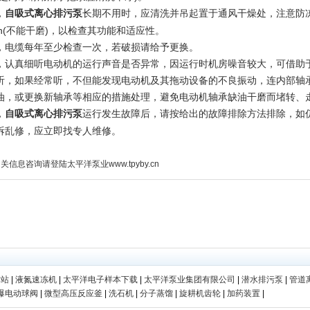
，
长期不用时，应清洗并吊起置于通风干燥处，注意防冻
自吸式离心排污泵
min(不能干磨)，以检查其功能和适应性。
，电缆每年至少检查一次，若破损请给予更换。
，认真细听电动机的运行声音是否异常，因运行时机房噪音较大，可借助
听，如果经常听，不但能发现电动机及其拖动设备的不良振动，连内部轴
油，或更换新轴承等相应的措施处理，避免电动机轴承缺油干磨而堵转、
，
运行发生故障后，请按给出的故障排除方法排除，如
自吸式离心排污泵
拆乱修，应立即找专人维修。
关信息咨询请登陆太平洋泵业www.tpyby.cn
作站
|
液氮速冻机
|
太平洋电子样本下载
|
太平洋泵业集团有限公司
|
潜水排污泵
|
管道
爆电动球阀
|
微型高压反应釜
|
洗石机
|
分子蒸馏
|
旋耕机齿轮
|
加药装置
|