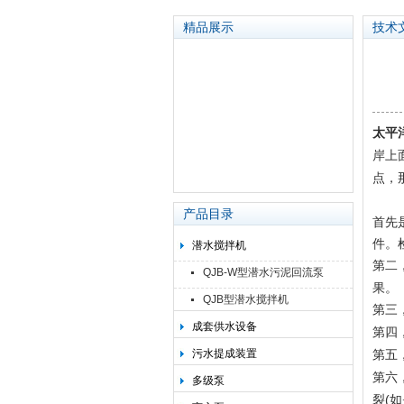
精品展示
技术
太平洋泵业集团有限公司
太平
岸上
点，
产品目录
首先
件。
潜水搅拌机
第二
QJB-W型潜水污泥回流泵
果。
QJB型潜水搅拌机
第三
成套供水设备
第四
污水提成装置
第五
第六
多级泵
裂(