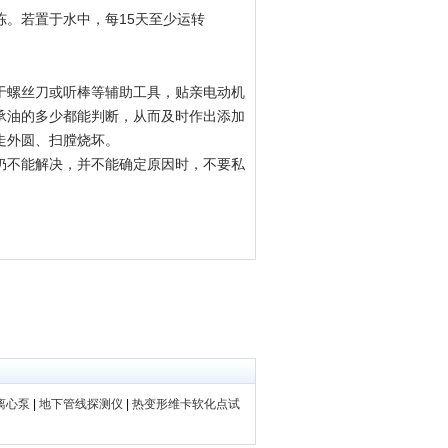
。若置于水中，每15天至少运转
于螺丝刀或听棒等辅助工具，贴亲电动机
承油的多少都能判断，从而及时作出添加
走外圆、扫膛烧坏。
仍不能解决，并不能确定原因时，不要私
离心泵
|
地下管线探测仪
|
热变形维卡软化点试