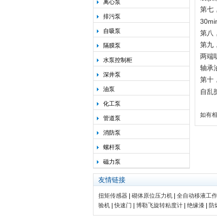
离心泵
第七
排污泵
30
自吸泵
第八
第九
隔膜泵
两端
水泵控制柜
轴承
深井泵
第十
油泵
自乱
化工泵
如有相
管道泵
消防泵
螺杆泵
磁力泵
友情链接
扭矩传感器
|
砌体原位压力机
|
全自动移液工
验机
|
快速门
|
博勒飞旋转粘度计
|
绝缘漆
|
防