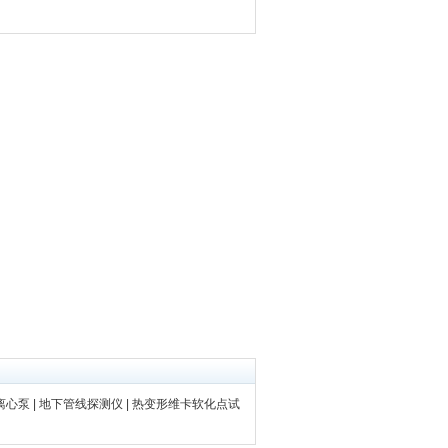
离心泵
|
地下管线探测仪
|
热变形维卡软化点试