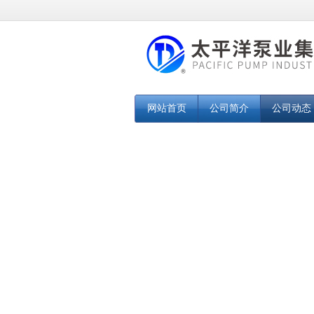
网站首页
公司简介
公司动态