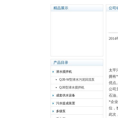
精品展示
公司
太平洋泵业集团有限公司
20
产品目录
太平
潜水搅拌机
拥有
QJB-W型潜水污泥回流泵
优点
QJB型潜水搅拌机
公司
成套供水设备
石油
*企
污水提成装置
位，
多级泵
此次