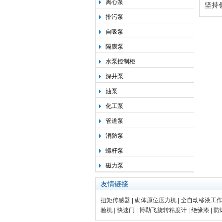
离心泵
坚持
排污泵
自吸泵
隔膜泵
水泵控制柜
深井泵
油泵
化工泵
管道泵
消防泵
螺杆泵
磁力泵
友情链接
扭矩传感器
|
砌体原位压力机
|
全自动移液工
验机
|
快速门
|
博勒飞旋转粘度计
|
绝缘漆
|
防