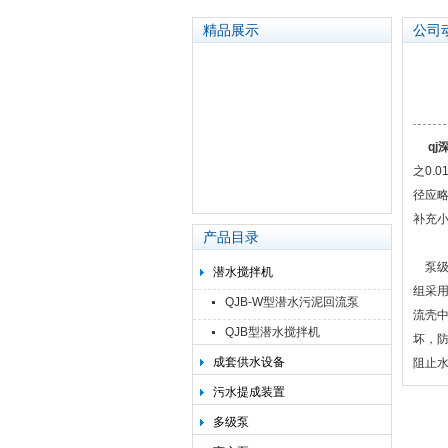
精品展示
公司
太平洋泵业集团有限公司
qj
之0.
径应
补充
产品目录
泵级
潜水搅拌机
组采
QJB-W型潜水污泥回流泵
流壳
QJB型潜水搅拌机
坏，
成套供水设备
阻止
污水提成装置
多级泵