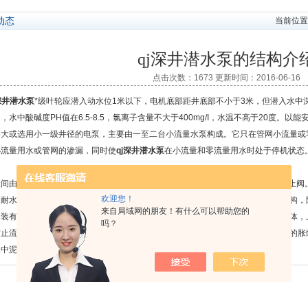
动态
当前位置
qj深井潜水泵的结构介
点击次数：1673 更新时间：2016-06-16
深井潜水泵
*级叶轮应潜入动水位1米以下，电机底部距井底部不小于3米，但潜入水中
01，水中酸碱度PH值在6.5-8.5，氯离子含量不大于400mg/I，水温不高于20度
略大或选用小一级井径的电泵，主要由一至二台小流量水泵构成。它只在管网小流量或
小流量用水或管网的渗漏，同时使
qj深井潜水泵
在小流量和零流量用水时处于停机状态
间由扁拉筋或螺栓连接，每段之间由橡胶轴承支撑，
qj深井潜水泵
的顶端没有逆止阀
欢迎您！
用耐水连续密封结构，导轴承和推力轴承均为水润滑轴承，电机上部安装有防砂机构，
来自局域网的朋友！有什么可以帮助您的
中装有一个橡胶轴承，叶轮用锥形套固定在泵轴上，导流壳采用螺纹或螺栓联成一体，
吗？
防止流砂进入电机。电机底部装有调压膜，用以调整由电机温升引起的机体内清水的胀
水中泥砂进入深井潜水泵机体内部。