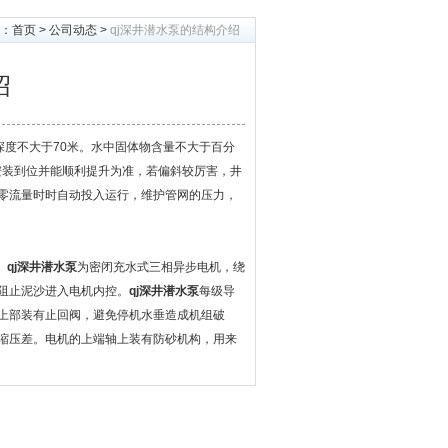
：
首页
>
公司动态
>
qj深井潜水泵的结构介绍
绍
深度不大于70米。水中固体物含量不大于百分
。以能安装到位并能顺利提升为准，若偏斜较厉害，井
零流量时时自动投入运行，维护管网的压力，
。
。
qj深井潜水泵
为密闭充水式三相异步电机，绕
阻止泥沙进入电机内控。
qj深井潜水泵
每级导
上部装有止回阀，避免停机水垂造成机组破
缩压差。电机的上端轴上装有防砂机构，用来