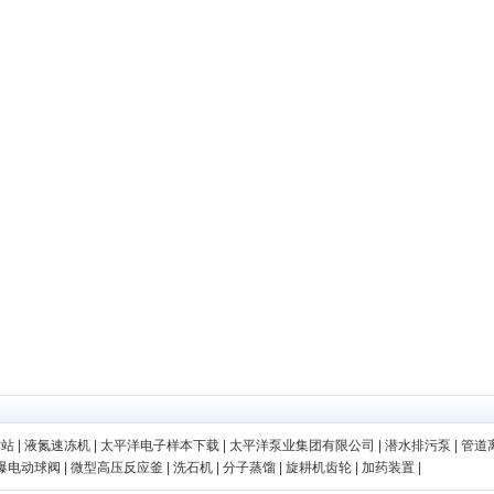
作站
|
液氮速冻机
|
太平洋电子样本下载
|
太平洋泵业集团有限公司
|
潜水排污泵
|
管道
爆电动球阀
|
微型高压反应釜
|
洗石机
|
分子蒸馏
|
旋耕机齿轮
|
加药装置
|