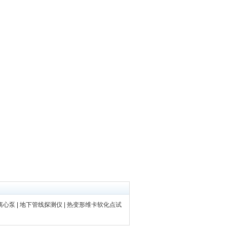
离心泵
|
地下管线探测仪
|
热变形维卡软化点试