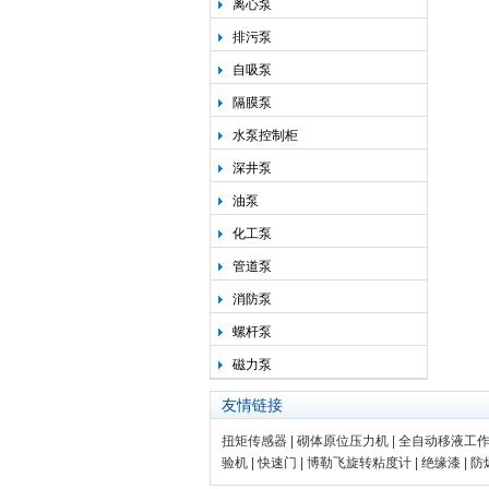
离心泵
排污泵
自吸泵
隔膜泵
水泵控制柜
深井泵
油泵
化工泵
管道泵
消防泵
螺杆泵
磁力泵
友情链接
扭矩传感器
|
砌体原位压力机
|
全自动移液工
验机
|
快速门
|
博勒飞旋转粘度计
|
绝缘漆
|
防