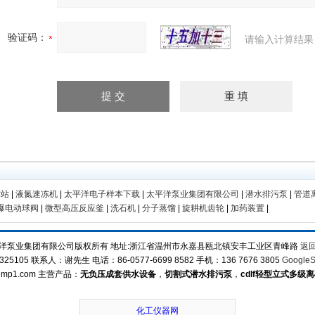
验证码：
请输入计算结果
作站
|
液氮速冻机
|
太平洋电子样本下载
|
太平洋泵业集团有限公司
|
潜水排污泵
|
管道
爆电动球阀
|
微型高压反应釜
|
洗石机
|
分子蒸馏
|
旋耕机齿轮
|
加药装置
|
洋泵业集团有限公司版权所有 地址:浙江省温州市永嘉县瓯北镇安丰工业区青峰路
返
25105 联系人：谢先生 电话：86-0577-6699 8582 手机：136 7676 3805
GoogleS
ump1.com 主营产品：
无负压成套供水设备
，
切割式潜水排污泵
，
cdlf轻型立式多级
化工仪器网