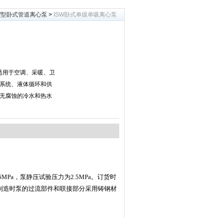
SW型卧式管道离心泵
>
ISW卧式单级单吸离心泵
泵适用于空调、采暖、卫
系统、液体循环和供
无腐蚀的冷水和热水
6MPa
，泵静压试验压力为
2.5MPa
。订货时
制造时泵的过流部件和联接部分采用铸钢材