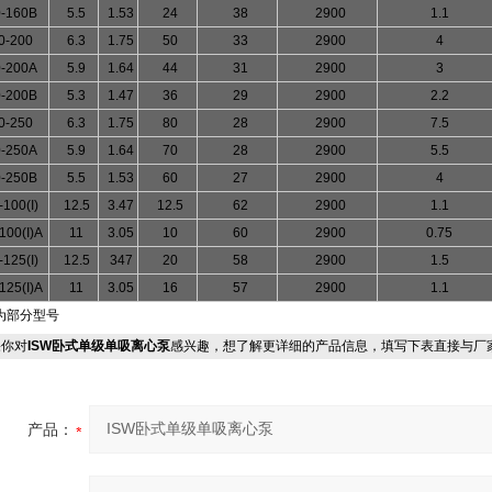
-160B
5.5
1.53
24
38
2900
1.1
0-200
6.3
1.75
50
33
2900
4
-200A
5.9
1.64
44
31
2900
3
-200B
5.3
1.47
36
29
2900
2.2
0-250
6.3
1.75
80
28
2900
7.5
-250A
5.9
1.64
70
28
2900
5.5
-250B
5.5
1.53
60
27
2900
4
-100(I)
12.5
3.47
12.5
62
2900
1.1
100(I)A
11
3.05
10
60
2900
0.75
-125(I)
12.5
347
20
58
2900
1.5
125(I)A
11
3.05
16
57
2900
1.1
为部分型号
你对
ISW卧式单级单吸离心泵
感兴趣，想了解更详细的产品信息，填写下表直接与厂
产品：