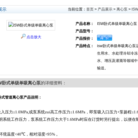
展示
当前位置：
首页
>
产品展示
>
离心泵
>
I
产品名称：
ISW卧式单级单吸离心泵
产品型号：
点击放大
产品报价：
产品特点：
isw卧式单级单吸离心
生用水、水处理冷却冷冻
水、增压及灌溉等领域中
输送。
SW卧式单级单吸离心泵
的详细资料：
卧式
管道离心泵产品说明：
吸入压力
≤1.0MPa,
或泵系统zui高工作压力
≤1.6MPa
，即泵吸入口压力
+
泵扬程
≤1.
明系统工作压力，泵系统工作压力大于
1.6MPa
时应在订货时另行提出，以便在
环境温度
<40℃
，相对湿度
<95%
。