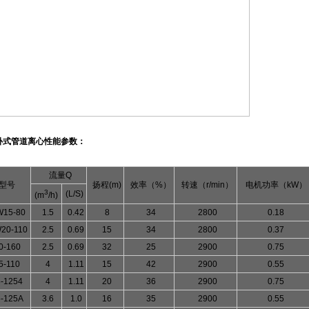
卧式
管道离心性能参数：
流量
Q
型号
扬程
(m)
效率（
%
）
转速（
r/min
）
电机功率（
kW
）
3
(L/S)
(m
/h)
W15-80
1.5
0.42
8
34
2800
0.18
20-110
2.5
0.69
15
34
2800
0.37
0-160
2.5
0.69
32
25
2900
0.75
5-110
4
1.11
15
42
2900
0.55
5-1254
4
1.11
20
36
2900
0.75
-125A
3.6
1.0
16
35
2900
0.55