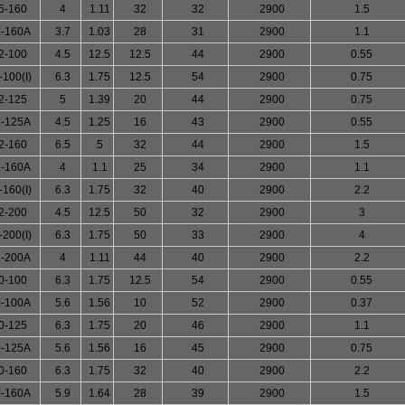
5-160
4
1.11
32
32
2900
1.5
-160A
3.7
1.03
28
31
2900
1.1
2-100
4.5
12.5
12.5
44
2900
0.55
-100(I)
6.3
1.75
12.5
54
2900
0.75
2-125
5
1.39
20
44
2900
0.75
-125A
4.5
1.25
16
43
2900
0.55
2-160
6.5
5
32
44
2900
1.5
-160A
4
1.1
25
34
2900
1.1
-160(I)
6.3
1.75
32
40
2900
2.2
2-200
4.5
12.5
50
32
2900
3
-200(I)
6.3
1.75
50
33
2900
4
-200A
4
1.11
44
40
2900
2.2
0-100
6.3
1.75
12.5
54
2900
0.55
-100A
5.6
1.56
10
52
2900
0.37
0-125
6.3
1.75
20
46
2900
1.1
-125A
5.6
1.56
16
45
2900
0.75
0-160
6.3
1.75
32
40
2900
2.2
-160A
5.9
1.64
28
39
2900
1.5