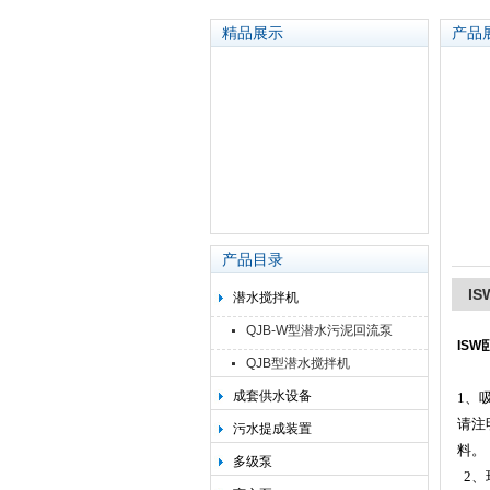
精品展示
产品
太平洋泵业集团有限公司
产品目录
I
潜水搅拌机
QJB-W型潜水污泥回流泵
ISW
QJB型潜水搅拌机
成套供水设备
1
、
请注
污水提成装置
料。
多级泵
2
、