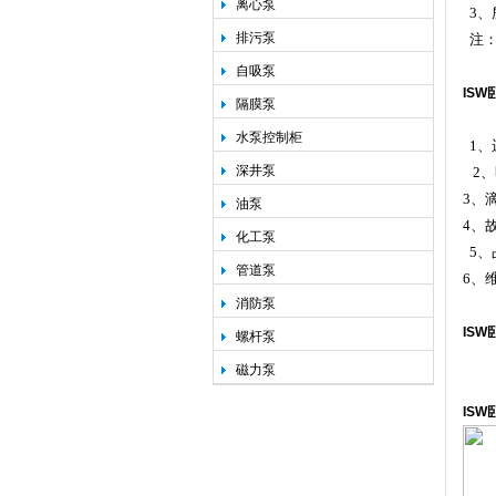
离心泵
3
、
排污泵
注
自吸泵
ISW
隔膜泵
水泵控制柜
1
、
深井泵
2
、
3
、
油泵
4
、
化工泵
5
、
管道泵
6
、
消防泵
ISW
螺杆泵
磁力泵
ISW