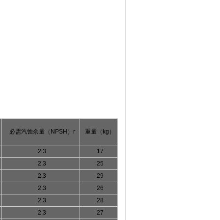
必需汽蚀余量（
NPSH
）
r
重量（
kg
）
2.3
17
2.3
25
2.3
29
2.3
26
2.3
28
2.3
27