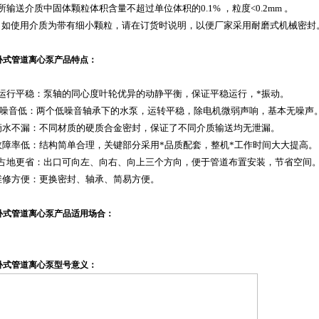
所输送介质中固体颗粒体积含量不超过单位体积的
0.1%
，粒度
<0.2mm
。
：如使用介质为带有细小颗粒，请在订货时说明，以便厂家采用耐磨式机械密封
卧式
管道离心泵产品特点：
运行平稳：泵轴的同心度叶轮优异的动静平衡，保证平稳运行，*振动。
噪音低：两个低噪音轴承下的水泵，运转平稳，除电机微弱声响，基本无噪声
滴水不漏：不同材质的硬质合金密封，保证了不同介质输送均无泄漏。
故障率低：结构简单合理，关键部分采用*品质配套，整机*工作时间大大提高。
占地更省：出口可向左、向右、向上三个方向，便于管道布置安装，节省空间
维修方便：更换密封、轴承、简易方便。
卧式
管道离心泵产品适用场合：
卧式
管道离心泵型号意义：