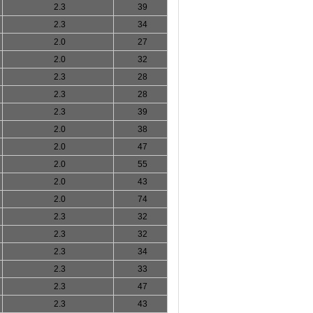
2.3
39
2.3
34
2.0
27
2.0
32
2.3
28
2.3
28
2.3
39
2.0
38
2.0
47
2.0
55
2.0
43
2.0
74
2.3
32
2.3
32
2.3
34
2.3
33
2.3
47
2.3
43