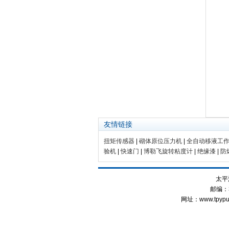
友情链接
扭矩传感器
|
砌体原位压力机
|
全自动移液工
验机
|
快速门
|
博勒飞旋转粘度计
|
绝缘漆
|
防
太平
邮编：3
网址：www.tpyp