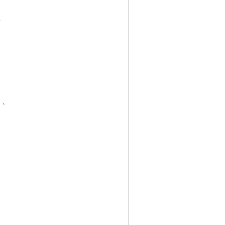
。
。
。
。