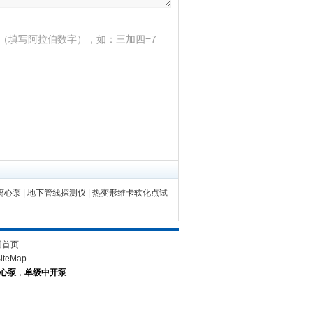
（填写阿拉伯数字），如：三加四=7
离心泵
|
地下管线探测仪
|
热变形维卡软化点试
回首页
iteMap
离心泵
，
单级中开泵