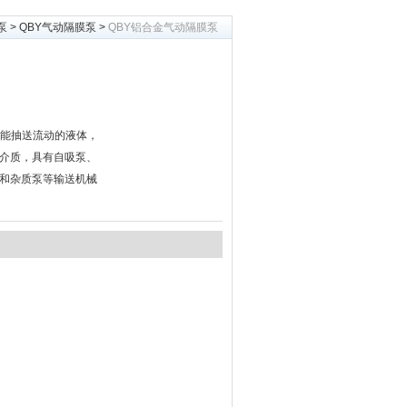
泵
>
QBY气动隔膜泵
>
QBY铝合金气动隔膜泵
既能抽送流动的液体，
介质，具有自吸泵、
和杂质泵等输送机械