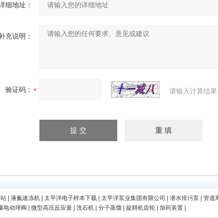
详细地址：
补充说明：
验证码：
请输入计算结果
作站
|
液氮速冻机
|
太平洋电子样本下载
|
太平洋泵业集团有限公司
|
潜水排污泵
|
管道
爆电动球阀
|
微型高压反应釜
|
洗石机
|
分子蒸馏
|
旋耕机齿轮
|
加药装置
|