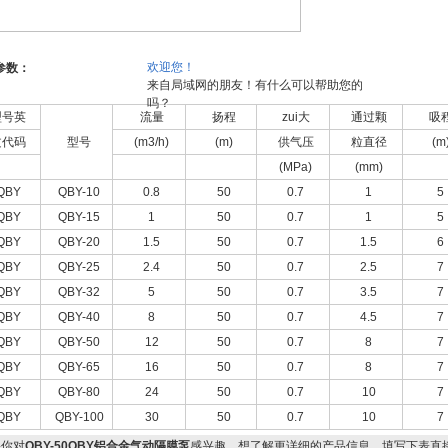
欢迎您！
参数：
来自局域网的朋友！有什么可以帮助您的
吗？
型号英
流量
扬程
zui大
通过颗
吸
文代码
型号
(m3/h)
(m)
供气压
粒直径
(m
(MPa)
(mm)
QBY
QBY-10
0.8
50
0.7
1
5
QBY
QBY-15
1
50
0.7
1
5
QBY
QBY-20
1.5
50
0.7
1.5
6
QBY
QBY-25
2.4
50
0.7
2.5
7
QBY
QBY-32
5
50
0.7
3.5
7
QBY
QBY-40
8
50
0.7
4.5
7
QBY
QBY-50
12
50
0.7
8
7
QBY
QBY-65
16
50
0.7
8
7
QBY
QBY-80
24
50
0.7
10
7
QBY
QBY-100
30
50
0.7
10
7
你对
QBY-50QBY铝合金气动隔膜泵
感兴趣，想了解更详细的产品信息，填写下表直