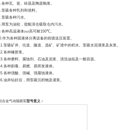
.
各种瓦、瓷、砖器及陶器釉浆。
.
泵吸各种乳剂和填料。
.
泵吸各种污水。
.
用泵为油轮，驳船清仓吸取仓内污水。
.
各种高温液体zui高可耐
150
℃
。
.
作为各种固液体分离设备的前级送压装置。
1.
泵吸矿井、坑道、隧道、选矿、矿渣中的积水。泵吸水泥灌浆及灰浆。
2.
各种橡胶浆。
3.
各种磨料、腐蚀剂、石油及泥浆、清洗油垢及一般容器。
4.
各种剧毒、易燃、易挥发液体。
5.
各种强酸、强碱、强腐蚀液体。
6.
油井钻好后，用泵吸沉积物及灌浆。
Y铝合金气动隔膜泵
型号意义：