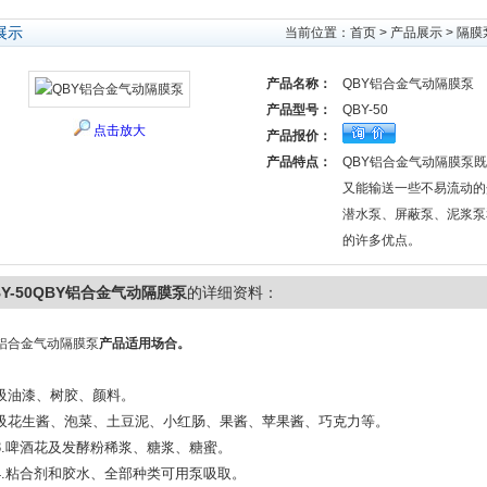
展示
当前位置：
首页
>
产品展示
>
隔膜
产品名称：
QBY铝合金气动隔膜泵
产品型号：
QBY-50
点击放大
产品报价：
产品特点：
QBY铝合金气动隔膜泵
又能输送一些不易流动的
潜水泵、屏蔽泵、泥浆泵
的许多优点。
BY-50QBY铝合金气动隔膜泵
的详细资料：
Y铝合金气动隔膜泵
产品适用场合。
吸油漆、树胶、颜料。
吸花生酱、泡菜、土豆泥、小红肠、果酱、苹果酱、巧克力等。
.
啤酒花及发酵粉稀浆、糖浆、糖蜜。
.
粘合剂和胶水、全部种类可用泵吸取。