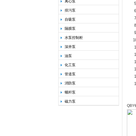
离心泵
5
排污泵
6
7
自吸泵
8
隔膜泵
9
水泵控制柜
10
深井泵
1
1
油泵
1
化工泵
1
管道泵
1
消防泵
1
螺杆泵
磁力泵
QB