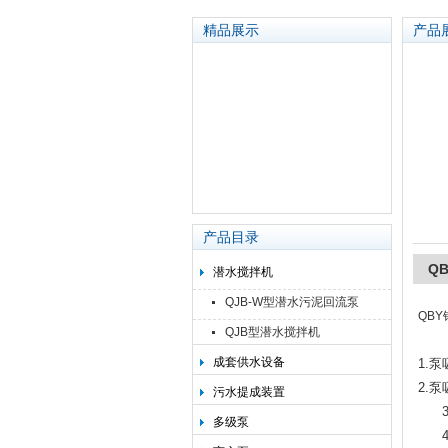
精品展示
产品
太平洋泵业集团有限公司
产品目录
Q
潜水搅拌机
QJB-W型潜水污泥回流泵
QB
QJB型潜水搅拌机
成套供水设备
1.
泵
2.
泵
污水提成装置
3
多级泵
4