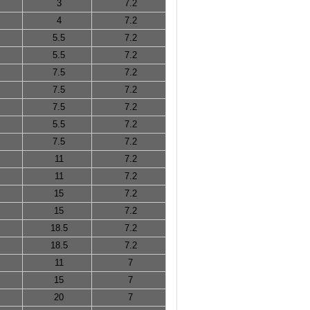
3
7.2
4
7.2
5.5
7.2
5.5
7.2
7.5
7.2
7.5
7.2
7.5
7.2
5.5
7.2
7.5
7.2
11
7.2
11
7.2
15
7.2
15
7.2
18.5
7.2
18.5
7.2
11
7
15
7
20
7