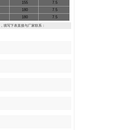
155
7.5
180
7.5
180
7.5
，填写下表直接与厂家联系：