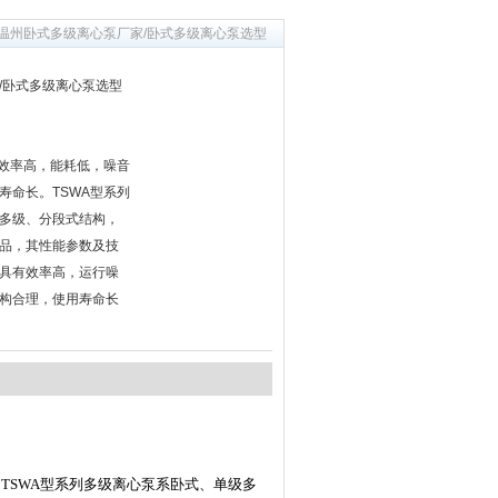
温州卧式多级离心泵厂家/卧式多级离心泵选型
/卧式多级离心泵选型
泵效率高，能耗低，噪音
寿命长。TSWA型系列
多级、分段式结构，
品，其性能参数及技
具有效率高，运行噪
构合理，使用寿命长
。
TSWA
型系列多级离心泵系卧式、单级多