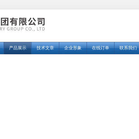
产品展示
技术文章
企业形象
在线订单
联系我们