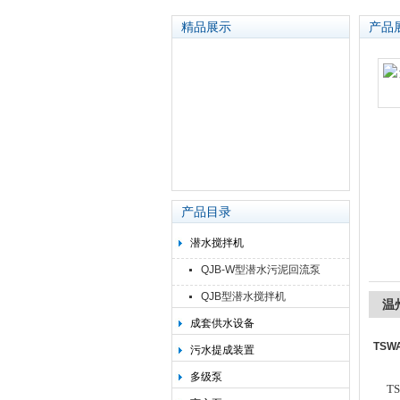
精品展示
产品
太平洋泵业集团有限公司
产品目录
潜水搅拌机
QJB-W型潜水污泥回流泵
QJB型潜水搅拌机
温
成套供水设备
TSW
污水提成装置
多级泵
T