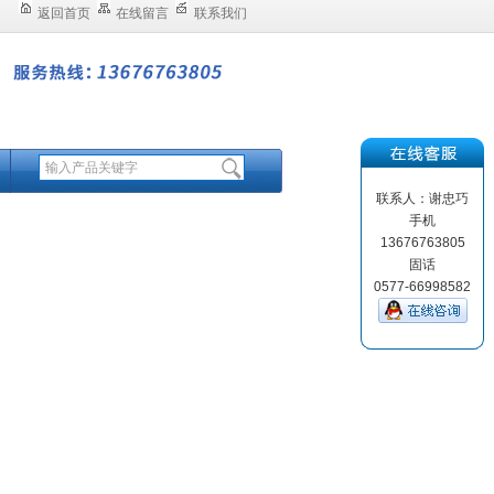
返回首页
在线留言
联系我们
联系人：谢忠巧
手机
13676763805
固话
0577-66998582