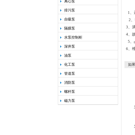
离心泵
排污泵
1
、
自吸泵
2
、
3
、
隔膜泵
4
、
水泵控制柜
5
、
深井泵
6
、
油泵
化工泵
如果
管道泵
消防泵
螺杆泵
磁力泵