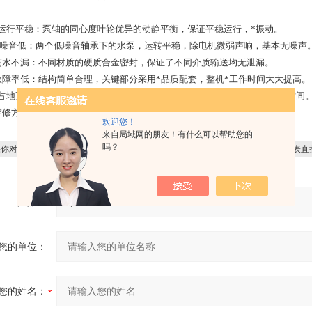
运行平稳：泵轴的同心度叶轮优异的动静平衡，保证平稳运行，*振动。
噪音低：两个低噪音轴承下的水泵，运转平稳，除电机微弱声响，基本无噪声
滴水不漏：不同材质的硬质合金密封，保证了不同介质输送均无泄漏。
故障率低：结构简单合理，关键部分采用*品质配套，整机*工作时间大大提高。
占地更省：出口可向左、向右、向上三个方向，便于管道布置安装，节省空间
维修方便：更换密封、轴承、简易方便。
欢迎您！
来自局域网的朋友！有什么可以帮助您的
吗？
你对
tpw65-200卧式单级管道离心泵
感兴趣，想了解更详细的产品信息，填写下表直
产品：
您的单位：
您的姓名：