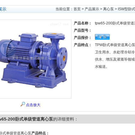
展示
当前位置：
首页
>
产品展示
>
离心泵
>
ISW型卧
产品名称：
tpw65-200卧式单级管
产品型号：
产品报价：
产品特点：
TPW卧式单级管道离心
卫生用水、水处理冷却冷
供水、增压及灌溉等领域
水输送。
点击放大
pw65-200卧式单级管道离心泵
的详细资料：
W卧式单级管道离心泵
产品特点：