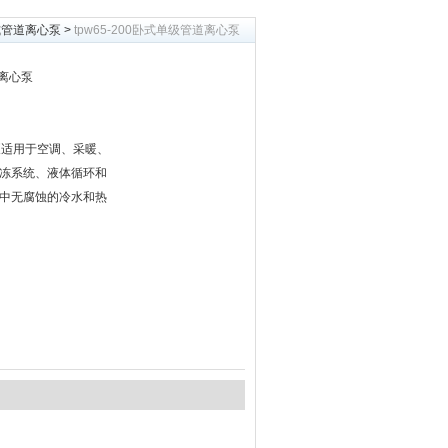
式管道离心泵
>
tpw65-200卧式单级管道离心泵
道离心泵
泵适用于空调、采暖、
冻系统、液体循环和
中无腐蚀的冷水和热